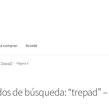
ra comprar
Accede
 “trepad”
Página 3
dos de búsqueda: “trepad” – 