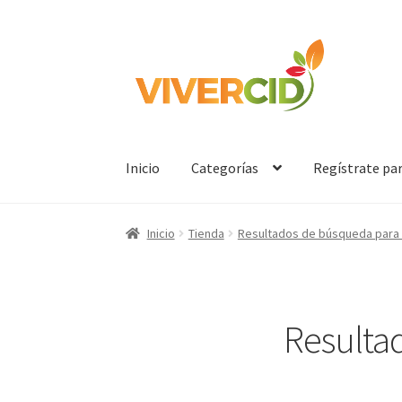
Ir
Ir
a
al
la
contenido
navegación
Inicio
Categorías
Regístrate pa
Inicio
Tienda
Resultados de búsqueda para
Resulta