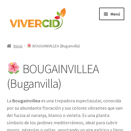
Ir
Ir
Menú
a
al
la
contenido
navegación
Inicio
Inicio
BOUGAINVILLEA (Buganvilla)
Expandi
Categorías
el
BOUGAINVILLEA
menú
Regístrate para comprar
hijo
(Buganvilla)
Accede
La
Bougainvillea
es una trepadora espectacular, conocida
por su abundante floración y sus colores vibrantes que van
del fucsia al naranja, blanco o violeta. Es una planta
símbolo de los jardines mediterráneos, ideal para cubrir
muros, pérgolas o vallas, aportando un aire exótico y lleno