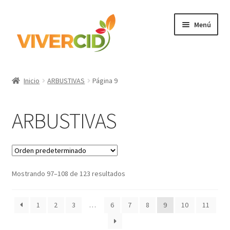
Ir
Ir
Menú
a
al
la
contenido
navegación
Inicio
Inicio
ARBUSTIVAS
Página 9
Expandi
Categorías
el
ARBUSTIVAS
menú
Regístrate para comprar
hijo
Accede
Mostrando 97–108 de 123 resultados
1
2
3
…
6
7
8
9
10
11