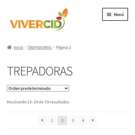
Ir
Ir
Menú
a
al
la
contenido
navegación
Inicio
Inicio
TREPADORAS
Página 2
Expandi
Categorías
el
TREPADORAS
menú
Regístrate para comprar
hijo
Accede
Mostrando 13–24 de 39 resultados
1
2
3
4