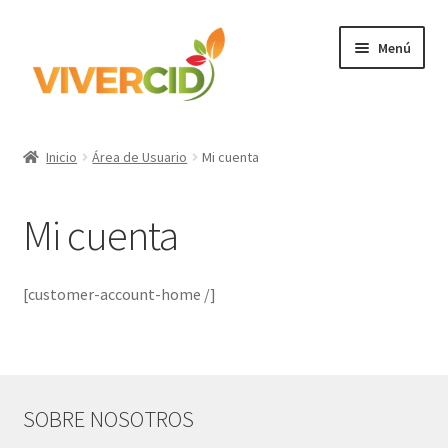
Ir
Ir
Menú
a
al
la
contenido
navegación
Inicio
Inicio
Área de Usuario
Mi cuenta
Expandi
Categorías
el
Mi cuenta
menú
Regístrate para comprar
hijo
Accede
[customer-account-home /]
SOBRE NOSOTROS