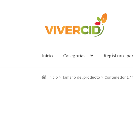
Ir
Ir
a
al
la
contenido
navegación
Inicio
Categorías
Regístrate pa
Inicio
Tamaño del producto
Contenedor 17