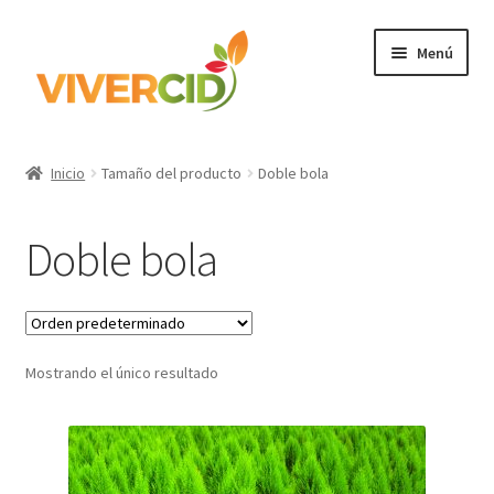
Ir
Ir
Menú
a
al
la
contenido
navegación
Inicio
Inicio
Tamaño del producto
Doble bola
Expandi
Categorías
el
Doble bola
menú
Regístrate para comprar
hijo
Accede
Mostrando el único resultado