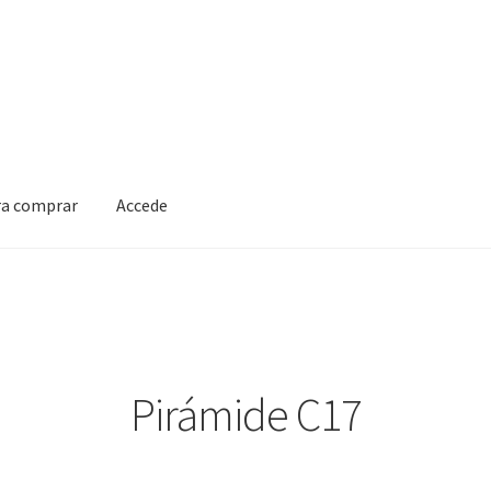
ra comprar
Accede
Pirámide C17