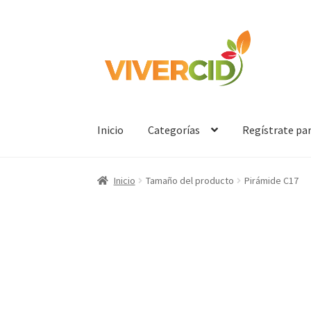
Ir
Ir
a
al
la
contenido
navegación
Inicio
Categorías
Regístrate pa
Inicio
Tamaño del producto
Pirámide C17