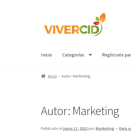
Ir
Ir
a
al
la
contenido
navegación
Inicio
Categorías
Regístrate pa
Inicio
Autor: Marketing
Autor:
Marketing
Publicado el
junio 11, 2021
por
Marketing
—
Deja 