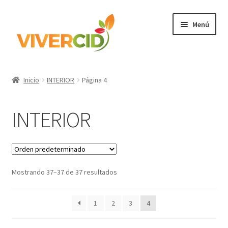
Ir
Ir
Menú
a
al
la
contenido
navegación
Inicio
Inicio
INTERIOR
Página 4
Expandi
Categorías
el
INTERIOR
menú
Regístrate para comprar
hijo
Accede
Mostrando 37–37 de 37 resultados
1
2
3
4