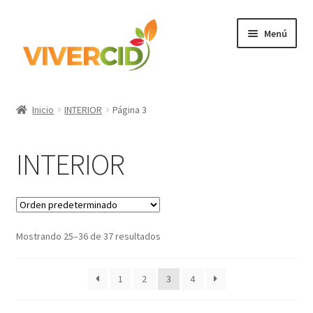
Ir
Ir
Menú
a
al
la
contenido
navegación
Inicio
Inicio
INTERIOR
Página 3
Expandi
Categorías
el
INTERIOR
menú
Regístrate para comprar
hijo
Accede
Mostrando 25–36 de 37 resultados
1
2
3
4