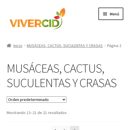
Ir
Ir
Menú
a
al
la
contenido
navegación
Inicio
Inicio
MUSÁCEAS, CACTUS, SUCULENTAS Y CRASAS
Página 2
Expandi
Categorías
el
MUSÁCEAS, CACTUS,
menú
Regístrate para comprar
hijo
SUCULENTAS Y CRASAS
Accede
Mostrando 13–21 de 21 resultados