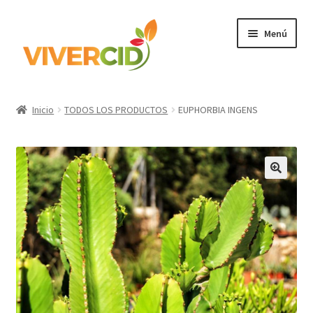
Ir
Ir
Menú
a
al
la
contenido
navegación
Inicio
Inicio
TODOS LOS PRODUCTOS
EUPHORBIA INGENS
Expandi
Categorías
el
menú
Regístrate para comprar
hijo
Accede