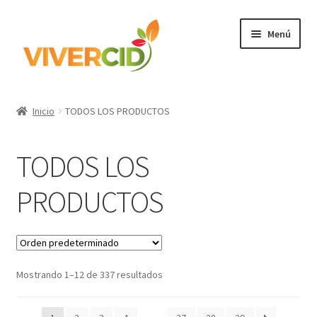
Ir
Ir
Menú
a
al
la
contenido
navegación
Inicio
Inicio
TODOS LOS PRODUCTOS
Expandi
Categorías
el
TODOS LOS
menú
Regístrate para comprar
hijo
PRODUCTOS
Accede
Mostrando 1–12 de 337 resultados