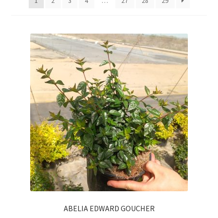
1
2
3
4
…
27
28
29
ABELIA EDWARD GOUCHER