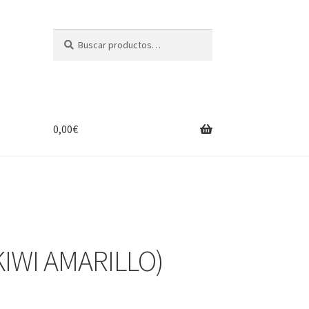
Buscar
Buscar
por:
0,00
€
KIWI AMARILLO)