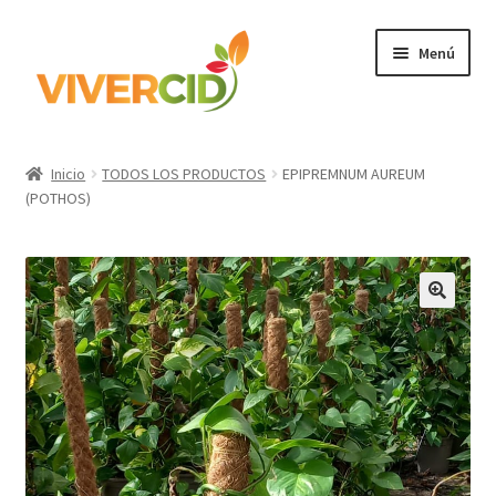
Ir
Ir
Menú
a
al
la
contenido
navegación
Inicio
Inicio
TODOS LOS PRODUCTOS
EPIPREMNUM AUREUM
Expandi
(POTHOS)
Categorías
el
menú
Regístrate para comprar
hijo
Accede