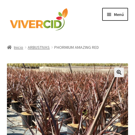
Ir
Ir
Menú
a
al
la
contenido
navegación
Inicio
Inicio
ARBUSTIVAS
PHORMIUM AMAZING RED
Expandi
Categorías
el
menú
Regístrate para comprar
hijo
Accede