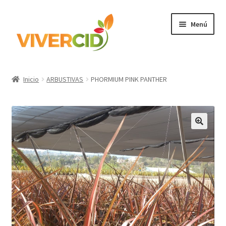
Ir
Ir
Menú
a
al
la
contenido
navegación
Inicio
Inicio
ARBUSTIVAS
PHORMIUM PINK PANTHER
Expandi
Categorías
el
menú
Regístrate para comprar
hijo
Accede