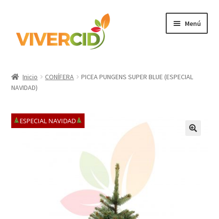
Ir
Ir
Menú
a
al
la
contenido
navegación
Inicio
Inicio
CONÍFERA
PICEA PUNGENS SUPER BLUE (ESPECIAL
Expandi
NAVIDAD)
Categorías
el
menú
Regístrate para comprar
ESPECIAL NAVIDAD
hijo
Accede