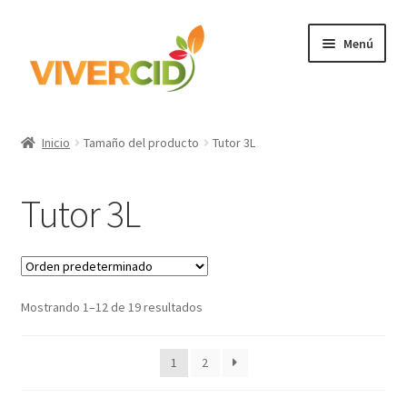
Ir
Ir
Menú
a
al
la
contenido
navegación
Inicio
Inicio
Tamaño del producto
Tutor 3L
Expandi
Categorías
el
Tutor 3L
menú
Regístrate para comprar
hijo
Accede
Mostrando 1–12 de 19 resultados
1
2