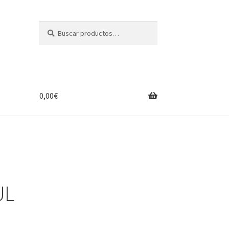
Buscar
Buscar
por:
0,00
€
UL