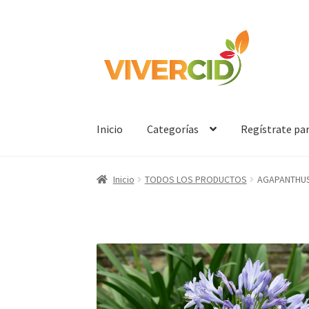
Ir
Ir
a
al
la
contenido
navegación
Inicio
Categorías
Regístrate pa
Inicio
TODOS LOS PRODUCTOS
AGAPANTHUS