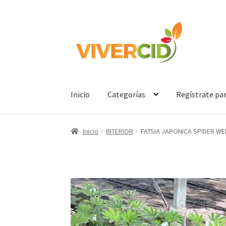
Ir
Ir
a
al
la
contenido
navegación
Inicio
Categorías
Regístrate pa
Inicio
INTERIOR
FATSIA JAPONICA SPIDER WE