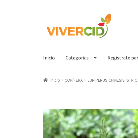
Ir
Ir
a
al
la
contenido
navegación
Inicio
Categorías
Regístrate pa
Inicio
CONÍFERA
JUNIPERUS CHINESIS ‘STRIC