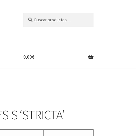
Buscar
Buscar
por:
0,00
€
IS ‘STRICTA’