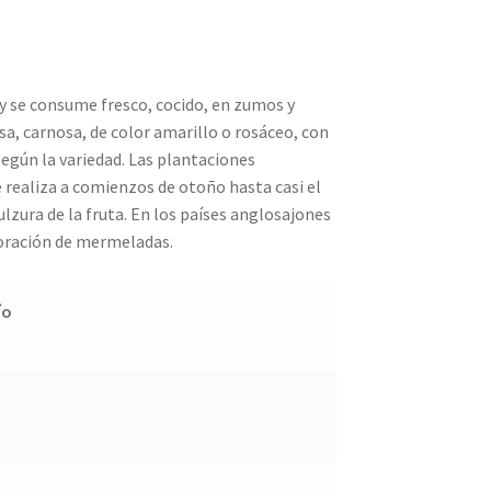
 y se consume fresco, cocido, en zumos y
sa, carnosa, de color amarillo o rosáceo, con
egún la variedad. Las plantaciones
e realiza a comienzos de otoño hasta casi el
lzura de la fruta. En los países anglosajones
boración de mermeladas.
ío
o