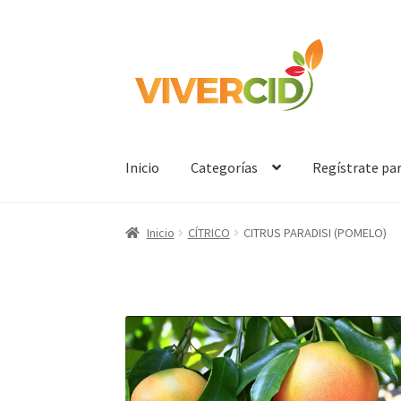
Ir
Ir
a
al
la
contenido
navegación
Inicio
Categorías
Regístrate pa
Inicio
CÍTRICO
CITRUS PARADISI (POMELO)