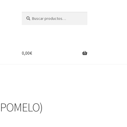
Buscar
Buscar
por:
0,00
€
 (POMELO)